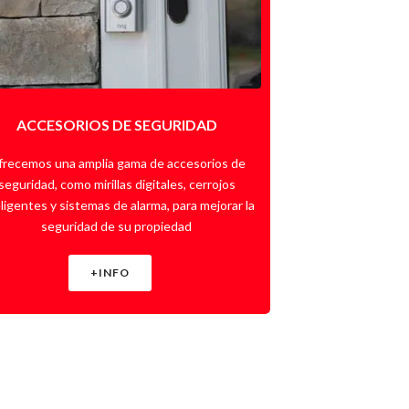
ACCESORIOS DE SEGURIDAD
recemos una amplia gama de accesorios de
seguridad, como mirillas digitales, cerrojos
eligentes y sistemas de alarma, para mejorar la
seguridad de su propiedad
+INFO