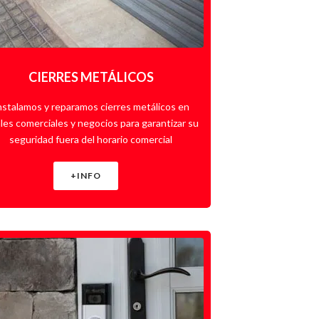
CIERRES METÁLICOS
nstalamos y reparamos cierres metálicos en
ales comerciales y negocios para garantizar su
seguridad fuera del horario comercial
+INFO