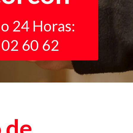
io 24 Horas:
 02 60 62
o de