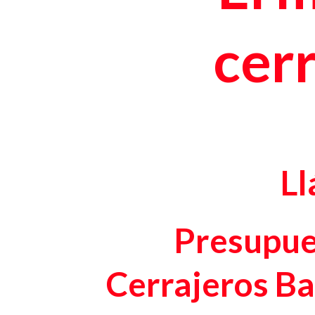
cer
L
Presupue
Cerrajeros Ba