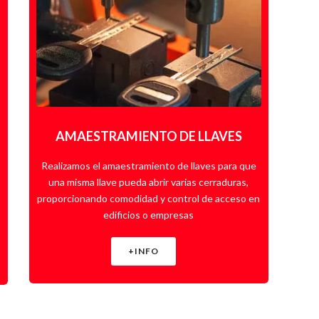
AMAESTRAMIENTO DE LLAVES
Realizamos el amaestramiento de llaves para que
una misma llave pueda abrir varias cerraduras,
proporcionando comodidad y control de acceso en
edificios o empresas
+INFO