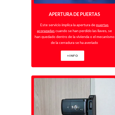
APERTURA DE PUERTAS
Este servicio implica la apertura de
puertas
acorazadas
cuando se han perdido las llaves, se
han quedado dentro de la vivienda o el mecanismo
de la cerradura se ha averiado
+INFO