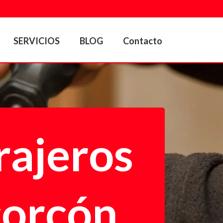
SERVICIOS
BLOG
Contacto
rajeros
corcón