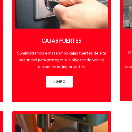
CAJAS FUERTES
Of
Suministramos e instalamos cajas fuertes de alta
seguridad para proteger sus objetos de valor y
int
documentos importantes
+INFO