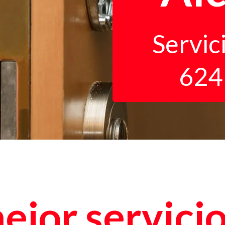
Servic
624
mejor servici