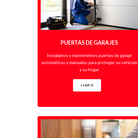
PUERTAS DE GARAJES
Instalamos y mantenemos puertas de garaje
automáticas y manuales para proteger su vehículo
y su hogar
+INFO