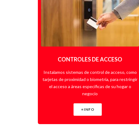
CONTROLES DE ACCESO
Instalamos sistemas de control de acceso, como
tarjetas de proximidad o biometría, para restringir
el acceso a áreas específicas de su hogar o
negocio
+INFO