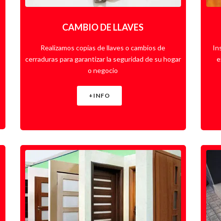
CAMBIO DE LLAVES
Realizamos copias de llaves o cambios de
In
cerraduras para garantizar la seguridad de su hogar
e
o negocio
+INFO