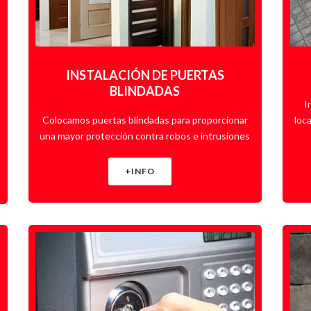
INSTALACIÓN DE PUERTAS
BLINDADAS
I
Colocamos puertas blindadas para proporcionar
loc
una mayor protección contra robos e intrusiones
+INFO