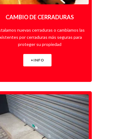
CAMBIO DE CERRADURAS
stalamos nuevas cerraduras o cambiamos las
xistentes por cerraduras más seguras para
proteger su propiedad
+INFO