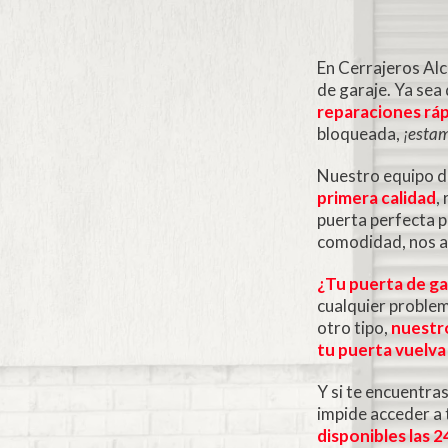
En Cerrajeros Alc
de garaje. Ya sea
reparaciones ráp
bloqueada,
¡estam
Nuestro equipo de
primera calidad
,
puerta perfecta p
comodidad, nos a
¿Tu puerta de ga
cualquier problem
otro tipo,
nuestro
tu puerta vuelv
Y si te encuentra
impide acceder a 
disponibles las 2