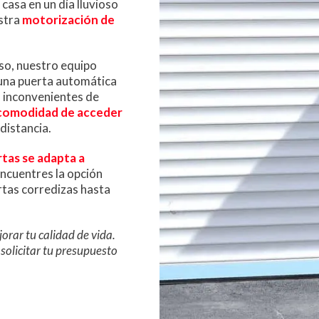
casa en un día lluvioso
estra
motorización de
iso, nuestro equipo
 una puerta automática
s inconvenientes de
 comodidad de acceder
distancia.
tas se adapta a
ncuentres la opción
rtas corredizas hasta
orar tu calidad de vida.
olicitar tu presupuesto