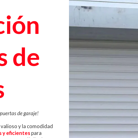
ción
s de
s
puertas de garaje!
 valioso y la comodidad
 y eficientes
para