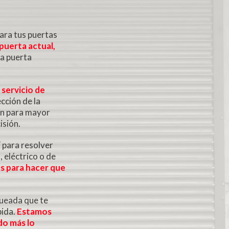
ara tus puertas
 puerta actual,
na puerta
 servicio de
cción de la
ión para mayor
isión.
 para resolver
 eléctrico o de
os para hacer que
queada que te
pida.
Estamos
ndo más lo