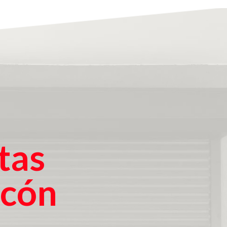
tas
rcón