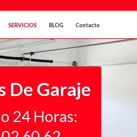
SERVICIOS
BLOG
Contacto
s De Garaje
io 24 Horas:
 02 60 62