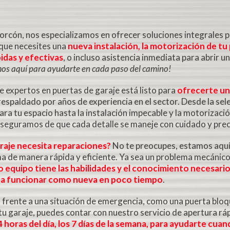
orcón, nos especializamos en ofrecer soluciones integrales p
 que necesites una
nueva instalación, la motorización de tu
idas y efectivas
, o incluso asistencia inmediata para abrir u
os aquí para ayudarte en cada paso del camino!
 expertos en puertas de garaje está listo para
ofrecerte un
 respaldado por años de experiencia en el sector. Desde la sele
ara tu espacio hasta la instalación impecable y la motorizac
seguramos de que cada detalle se maneje con cuidado y prec
raje necesita reparaciones?
No te preocupes, estamos aquí
a de manera rápida y eficiente. Ya sea un problema mecánico,
 equipo tiene las habilidades y el conocimiento necesari
a a funcionar como nueva en poco tiempo
.
s frente a una situación de emergencia, como una puerta blo
tu garaje, puedes contar con nuestro servicio de apertura rá
4 horas del día, los 7 días de la semana, para ayudarte cua