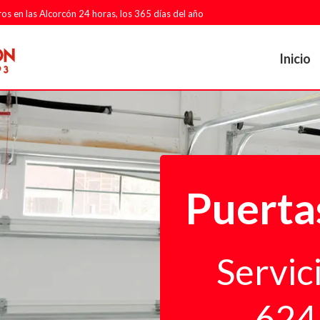
ros en las Alcorcón 24 horas, los 365 días del año
Inicio
Puerta
Servic
624