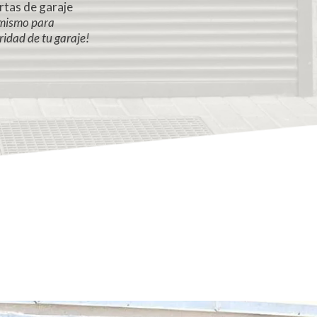
rtas de garaje
mismo para
idad de tu garaje!