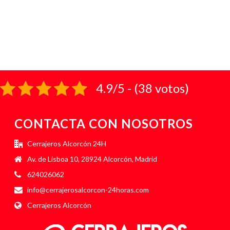
4.9/5 - (38 votos)
CONTACTA CON NOSOTROS
Cerrajeros Alcorcón 24H
Av. de Lisboa 10, 28924 Alcorcón, Madrid
624026062
info@cerrajerosalcorcon-24horas.com
Cerrajeros Alcorcón