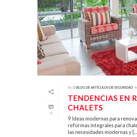
By
⦾ BLOG DE ARTÍCULOS DE SEGURIDAD
In
TENDENCIAS EN 
CHALETS
0
9 Ideas modernas para renovar 
reformas integrales para chal
las necesidades modernas y [..