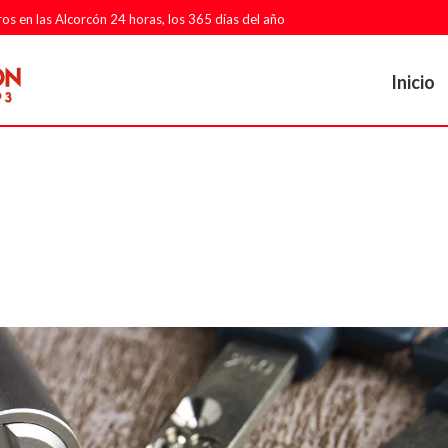
ros en las Alcorcón 24 horas, los 365 días del año
Inicio